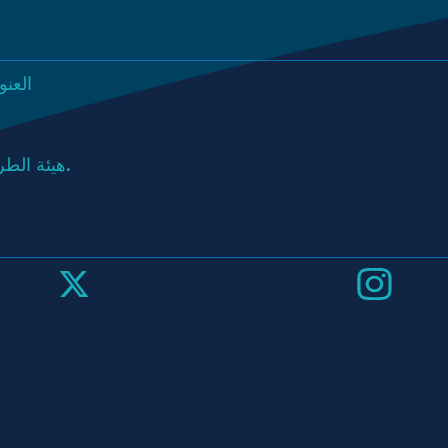
العنو
هيئة الطرق والمواصلات هي جهة توظيف تلتزم بتكافؤ الفرص.
تابعونا
على
الانستجرام