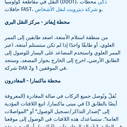
ذكي
محطات
النقل في مقاطعة كولومبيا (DDOT)،
.
حافلات FAST، و
شركة ديترويت لنقل الأشخاص
محطة إيفانز - مركز النقل البري
من منطقة استلام الأمتعة، اصعد طابقين إلى الممر
العلوي، أو طابقًا واحدًا إذا لم تكن ستستلم أمتعة. اعبر
الممر العلوي واستخدم المصاعد على اليسار للوصول إلى
الطابق الأرضي. اخرج إلى الخارج بجوار المصعد، وستجد
شركة DAX في الموقفين 1 و2.
محطة ماكنمارا - المغادرون
نُقلّ ونُوصل جميع الركاب في صالة المغادرة (المعروفة
أيضًا بالطابق 3) في مبنى ماكنمارا. اتبع اللافتات المؤدية
إلى "إصدار التذاكر/تسجيل الوصول" أو "المواصلات
العامة". ستساعدك هذه اللافتات في الوصول إلى موقعنا
في الطابق 3 (صالة المغادرة) سواءً للنزول أو الصعود. تقع