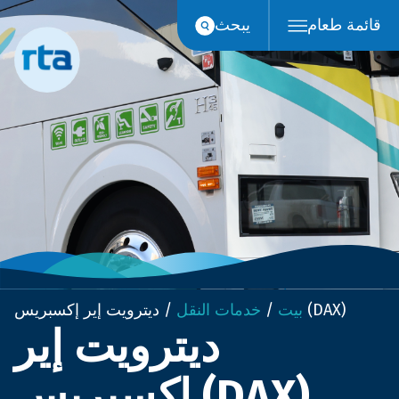
انتقل
قائمة طعام
يبحث
إلى
المحتوى
ديترويت إير إكسبريس (DAX)
بيت
/
خدمات النقل
/
ديترويت إير
إكسبريس (DAX)