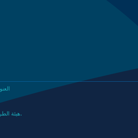
العنو
هيئة الطرق والمواصلات هي جهة توظيف تلتزم بتكافؤ الفرص.