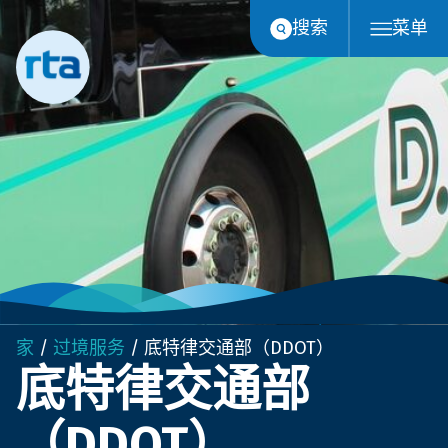
跳
搜索
菜单
至
内
容
家
/
过境服务
/
底特律交通部（DDOT）
底特律交通部
（DDOT）