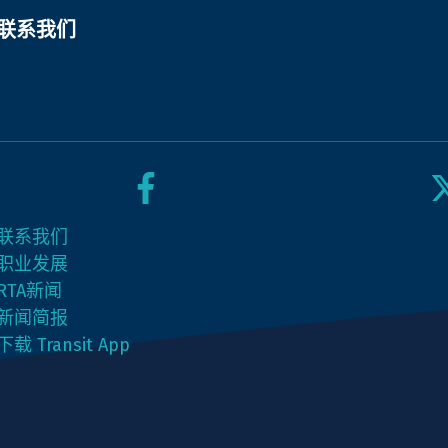
联系我们
在
在
联系我们
Facebook
X
职业发展
上
(Twitter)
RTA新闻
关
上
新闻简报
注
关
下载 Transit App
我
注
们
我
们