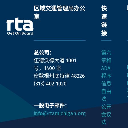
区域交通管理局办公
快
室
速
链
接
密
总公司：
第六
歇
伍德沃德大道 1001
章和
根
号，1400 室
ADA
州
密歇根州底特律 48226
程序
东
(313) 402-1020
信息
南
自由
部
法
区
一般电子邮件：
公开
域
info@rtamichigan.org
会议
交
法