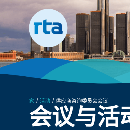
跳
至
内
容
家
/
活动
/
供应商咨询委员会会议
会议与活