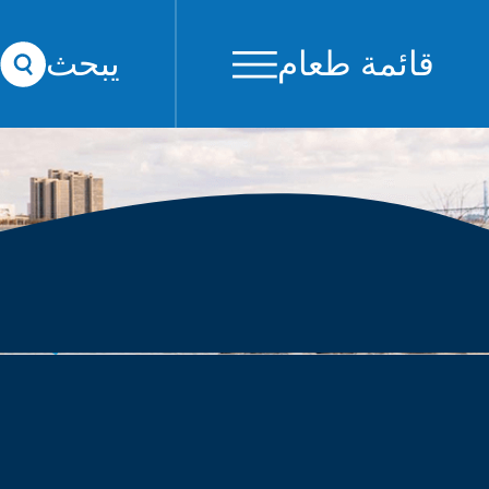
قائمة طعام
يبحث