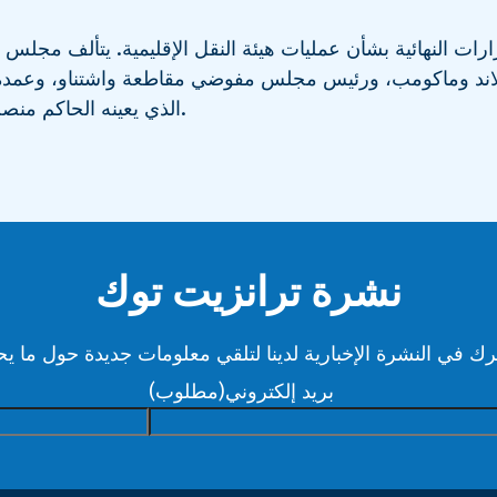
رات النهائية بشأن عمليات هيئة النقل الإقليمية. يتألف مجلس 
ند وماكومب، ورئيس مجلس مفوضي مقاطعة واشتناو، وعمدة د
الذي يعينه الحاكم منصب رئيس المجلس دون أن يكون له حق التصويت.
نشرة ترانزيت توك
بريد إلكتروني
(مطلوب)