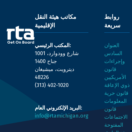
روابط
مكاتب هيئة النقل
سريعة
الإقليمية
العنوان
المكتب الرئيسي:
السادس
1001 شارع وودوارد،
هيئة
وإجراءات
جناح 1400
الطرق
قانون
ديترويت، ميشيغان
والمواصلات
الأمريكيين
48226
في
ذوي الإعاقة
(313) 402-1020
جنوب
قانون حرية
شرق
المعلومات
البريد الإلكتروني العام:
ميشيغان
قانون
info@rtamichigan.org
الاجتماعات
المفتوحة