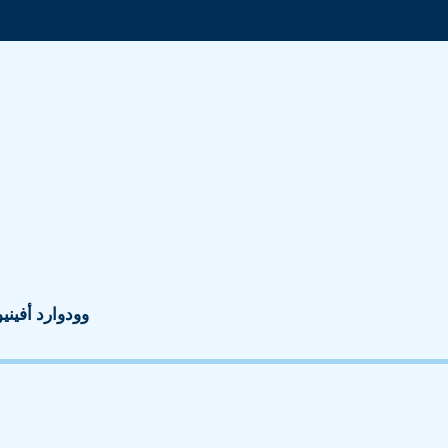
1001 وودوارد أفينيو، جناح 1400، ديت