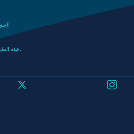
العنو
هيئة الطرق والمواصلات هي جهة توظيف تلتزم بتكافؤ الفرص.
تابعونا
على
الانستجرام