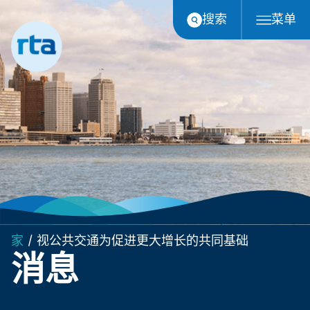
跳
搜索
菜单
至
内
容
家
/
视公共交通为促进更大增长的共同基础
消息